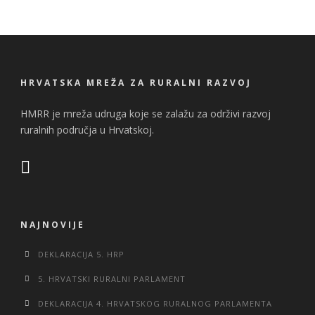
HRVATSKA MREŽA ZA RURALNI RAZVOJ
HMRR je mreža udruga koje se zalažu za održivi razvoj
ruralnih područja u Hrvatskoj.
NAJNOVIJE
DEKLARACIJA 5. HRP
5. HRVATSKI RURALNI PARLAMENT
DEKLARACIJA 4. HRVATSKOG RURALNOG PARLAMENTA