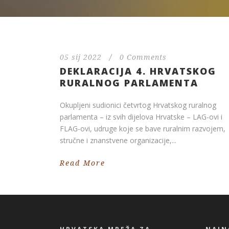
05 sij 2022
/
0 Comments
DEKLARACIJA 4. HRVATSKOG
RURALNOG PARLAMENTA
Okupljeni sudionici četvrtog Hrvatskog ruralnog
parlamenta – iz svih dijelova Hrvatske – LAG-ovi i
FLAG-ovi, udruge koje se bave ruralnim razvojem,
stručne i znanstvene organizacije,...
Read More